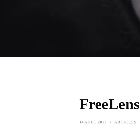
FreeLens
14 AOÛT 2015
ARTICLES